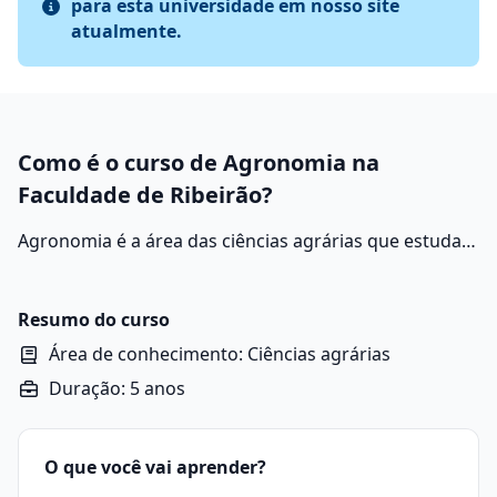
para esta universidade em nosso site
atualmente.
Como é o curso de Agronomia na
Faculdade de Ribeirão?
Agronomia é a área das ciências agrárias que estuda e
desenvolve técnicas para o uso sustentável do solo, da
água e das plantas com o objetivo de aumentar a
produtividade agrícola, respeitando o meio ambiente.
Resumo do curso
Área de conhecimento: Ciências agrárias
Duração: 5 anos
O que você vai aprender?