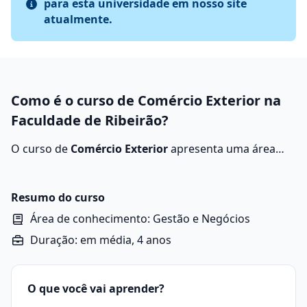
para esta universidade em nosso site
atualmente.
Como é o curso de Comércio Exterior na
Faculdade de Ribeirão?
O curso de
Comércio Exterior
apresenta uma área
que gerencia as transações comerciais entre países,
lidando com processos de exportação, importação e
acordos internacionais. O objetivo é garantir que as
Resumo do curso
operações sejam realizadas em conformidade com as
Área de conhecimento: Gestão e Negócios
normas alfandegárias e políticas econômicas.
Duração: em média, 4 anos
O que você vai aprender?