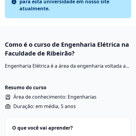
para esta universidade em nosso site
atualmente.
Como é o curso de Engenharia Elétrica na
Faculdade de Ribeirão?
Engenharia Elétrica é a área da engenharia voltada ao
estudo, desenvolvimento e aplicação de sistemas que
envolvem eletricidade, eletromagnetismo e eletrônica.
Ela abrange desde a geração e transmissão de energia
Resumo do curso
até o projeto de equipamentos eletrônicos, sistemas
Área de conhecimento: Engenharias
automatizados e tecnologias de comunicação.
Duração: em média, 5 anos
O que você vai aprender?