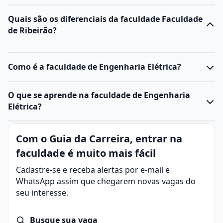
Quais são os diferenciais da faculdade Faculdade
de Ribeirão?
Como é a faculdade de Engenharia Elétrica?
O
curso de Engenharia Elétrica
é uma graduação de
O que se aprende na faculdade de Engenharia
cinco anos, estruturada para formar profissionais
Elétrica?
capazes de atuar em
sistemas elétricos
,
eletrônicos
e
de automação. Ele combina forte base teórica, prática
Em resumo:
Com o Guia da Carreira, entrar na
em laboratórios e projetos aplicados.
Formação ampla e prática: envolve matemática, física,
Formação básica nos primeiros semestres: envolve
faculdade é muito mais fácil
circuitos elétricos, eletrônica, máquinas, sistemas de
matemática
,
física
,
química
,
desenho técnico
,
potência, automação e telecomunicações.
Cadastre-se e receba alertas por e-mail e
programação
e fundamentos de
engenharia
.
Áreas de atuação diversificadas: energia, indústria,
WhatsApp assim que chegarem novas vagas do
Disciplinas específicas: circuitos elétricos,
eletrônica
,
telecomunicações, construção civil, tecnologia,
seu interesse.
máquinas elétricas, sistemas de potência,
energias renováveis e automação industrial.
telecomunicações, instrumentação, controle e
Exigências do mercado: domínio técnico, experiência
automação.
Busque sua vaga