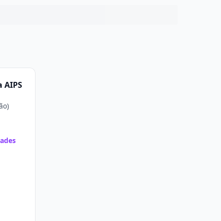
a AIPS
ão)
dades