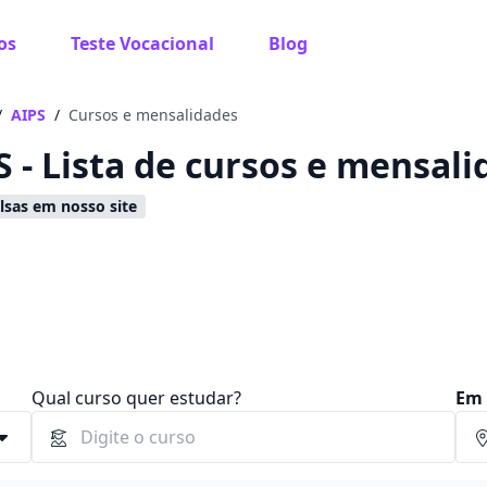
os
Teste Vocacional
Blog
 sabe o que você quer estudar?
os te guiar no caminho ideal para seus estudos
/
AIPS
/
Cursos e mensalidades
S - Lista de cursos e mensal
sas em nosso site
Sim, já sei
Ainda não sei
Qual curso quer estudar?
Em 