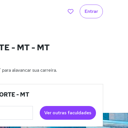
Entrar
E - MT - MT
ra alavancar sua carreira.
NORTE - MT
Ver outras faculdades