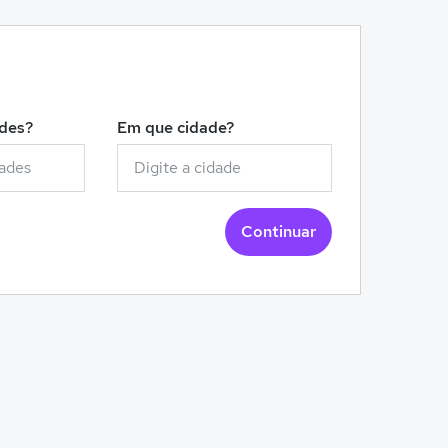
!
ades?
Em que cidade?
Continuar