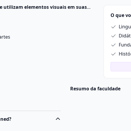
ue utilizam elementos visuais em suas
espaços, para expressar ideias e emoções.
O que vo
Ling
Didát
artes
Fund
Histó
Resumo da faculdade
ined?