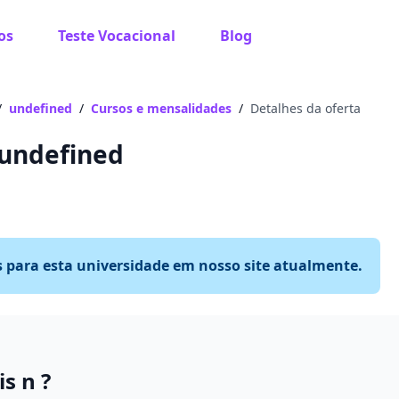
os
Teste Vocacional
Blog
/
undefined
/
Cursos e mensalidades
/
Detalhes da oferta
 undefined
s para esta universidade em nosso site atualmente.
s n ?