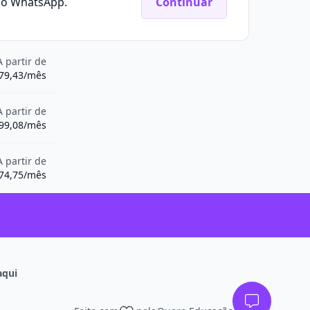
elo WhatsApp.
Continuar
A partir de
79,43/mês
A partir de
99,08/mês
A partir de
74,75/mês
aqui