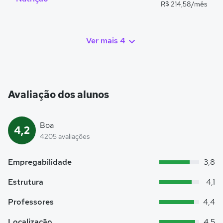
R$ 214,58/mês
Ver mais 4
Avaliação dos alunos
Boa
4,2
4205 avaliações
Empregabilidade
3,8
Estrutura
4,1
Professores
4,4
Localização
4,5