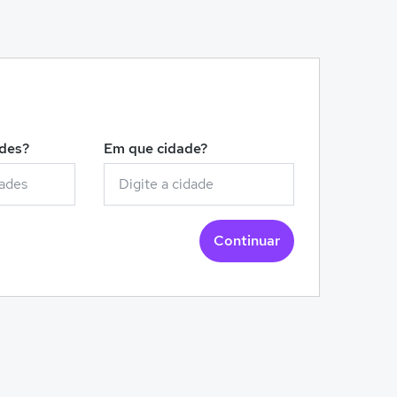
!
ades?
Em que cidade?
Continuar