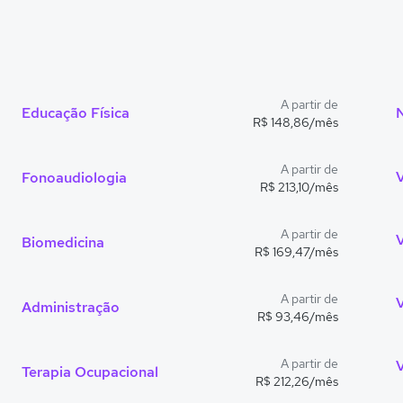
A partir de
Educação Física
R$ 148,86/mês
A partir de
Fonoaudiologia
R$ 213,10/mês
A partir de
Biomedicina
R$ 169,47/mês
A partir de
Administração
R$ 93,46/mês
A partir de
V
Terapia Ocupacional
R$ 212,26/mês