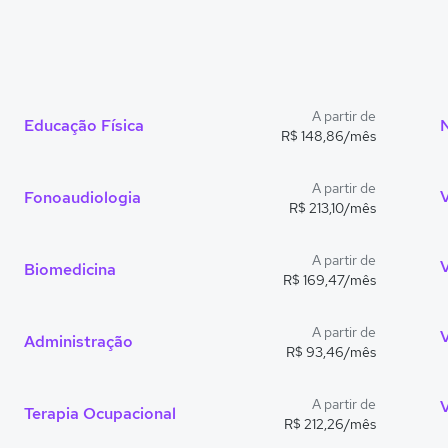
A partir de
Educação Física
R$ 148,86/mês
A partir de
Fonoaudiologia
R$ 213,10/mês
A partir de
Biomedicina
R$ 169,47/mês
A partir de
Administração
R$ 93,46/mês
A partir de
V
Terapia Ocupacional
R$ 212,26/mês