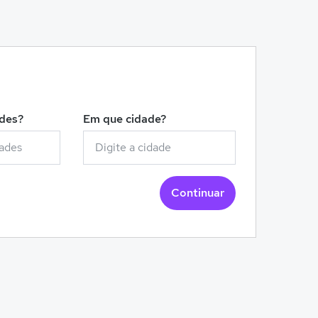
!
ades?
Em que cidade?
Continuar