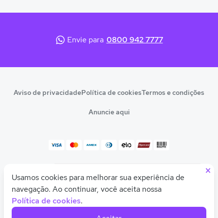
Envie para
0800 942 7777
Aviso de privacidade
Política de cookies
Termos e condições
Anuncie aqui
×
© 2026 Quero Educação
Usamos cookies para melhorar sua experiência de
Olá! Quer uma ajudinha para descobrir seu
CNPJ 10.542.212/0001-54
curso ou faculdade ideal?
navegação. Ao continuar, você aceita nossa
Política de cookies
.
Feito com
pela
Quero Educação