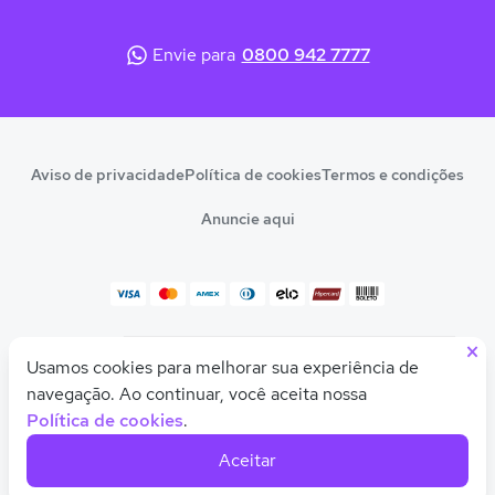
Envie para
0800 942 7777
Aviso de privacidade
Política de cookies
Termos e condições
Anuncie aqui
×
© 2026 Quero Educação
Usamos cookies para melhorar sua experiência de
Olá! Quer uma ajudinha para descobrir seu
CNPJ 10.542.212/0001-54
curso ou faculdade ideal?
navegação. Ao continuar, você aceita nossa
Política de cookies
.
Feito com
pela
Quero Educação
Aceitar