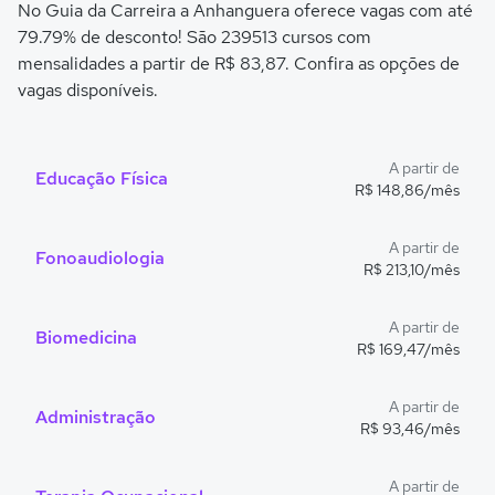
No Guia da Carreira a Anhanguera oferece vagas com até
79.79% de desconto! São 239513 cursos com
mensalidades a partir de R$ 83,87. Confira as opções de
vagas disponíveis.
A partir de
Educação Física
R$ 148,86/mês
A partir de
Fonoaudiologia
R$ 213,10/mês
A partir de
Biomedicina
R$ 169,47/mês
A partir de
Administração
R$ 93,46/mês
A partir de