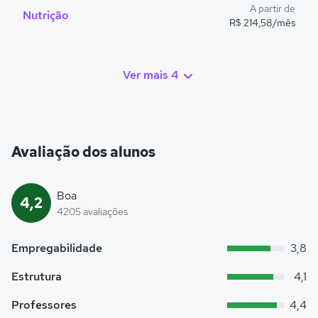
A partir de
Nutrição
R$ 214,58/mês
Ver mais 4
Avaliação dos alunos
Boa
4,2
4205 avaliações
Empregabilidade
3,8
Estrutura
4,1
Professores
4,4