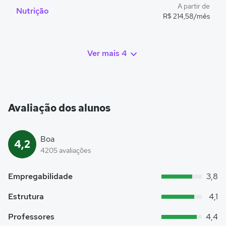
A partir de
Nutrição
R$ 214,58/mês
Ver mais 4
Avaliação dos alunos
Boa
4,2
4205 avaliações
Empregabilidade
3,8
Estrutura
4,1
Professores
4,4