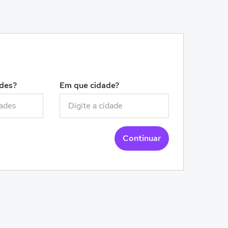
!
ades?
Em que cidade?
Continuar