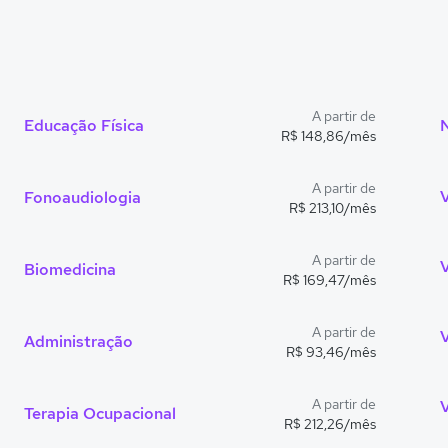
A partir de
Educação Física
R$ 148,86/mês
A partir de
Fonoaudiologia
R$ 213,10/mês
A partir de
Biomedicina
R$ 169,47/mês
A partir de
Administração
R$ 93,46/mês
A partir de
V
Terapia Ocupacional
R$ 212,26/mês