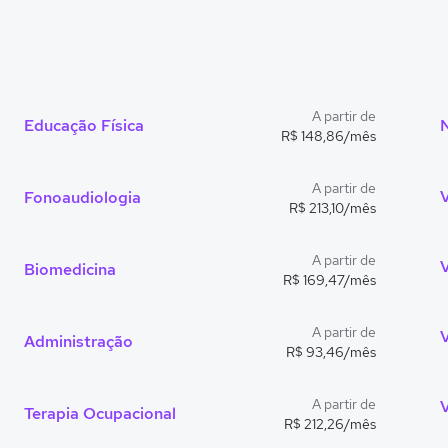
A partir de
Educação Física
R$ 148,86/mês
A partir de
Fonoaudiologia
R$ 213,10/mês
A partir de
Biomedicina
R$ 169,47/mês
A partir de
Administração
R$ 93,46/mês
A partir de
V
Terapia Ocupacional
R$ 212,26/mês