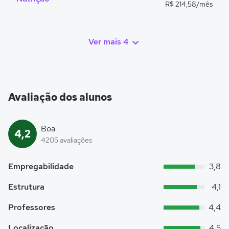
R$ 214,58/mês
Ver mais 4
Avaliação dos alunos
Boa
4,2
4205 avaliações
Empregabilidade
3,8
Estrutura
4,1
Professores
4,4
Localização
4,5