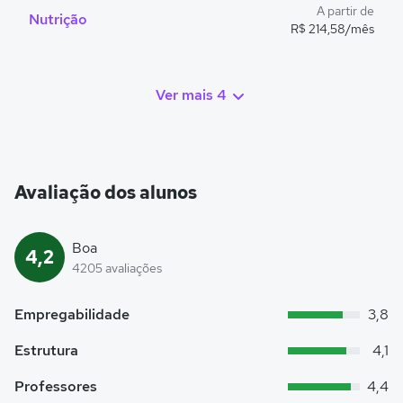
A partir de
Nutrição
R$ 214,58/mês
Ver mais 4
Avaliação dos alunos
Boa
4,2
4205 avaliações
Empregabilidade
3,8
Estrutura
4,1
Professores
4,4