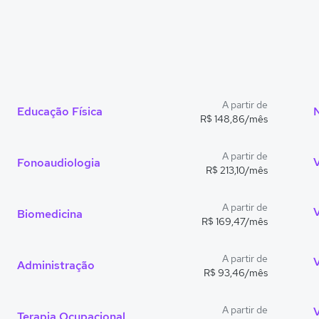
A partir de
Educação Física
R$ 148,86/mês
A partir de
Fonoaudiologia
R$ 213,10/mês
A partir de
Biomedicina
R$ 169,47/mês
A partir de
Administração
R$ 93,46/mês
A partir de
V
Terapia Ocupacional