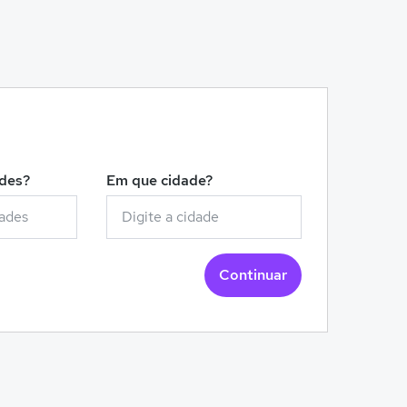
!
ades?
Em que cidade?
Continuar