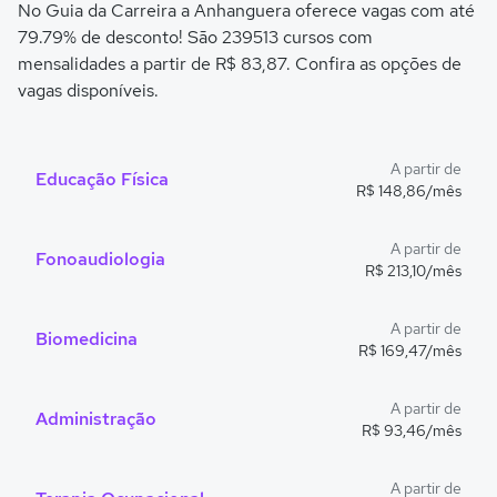
No Guia da Carreira a Anhanguera oferece vagas com até
79.79% de desconto! São 239513 cursos com
mensalidades a partir de R$ 83,87. Confira as opções de
vagas disponíveis.
A partir de
Educação Física
R$ 148,86/mês
A partir de
Fonoaudiologia
R$ 213,10/mês
A partir de
Biomedicina
R$ 169,47/mês
A partir de
Administração
R$ 93,46/mês
A partir de