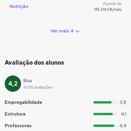
A partir de
Nutrição
R$ 214,58/mês
Ver mais 4
Avaliação dos alunos
Boa
4,2
4205 avaliações
Empregabilidade
3,8
Estrutura
4,1
Professores
4,4