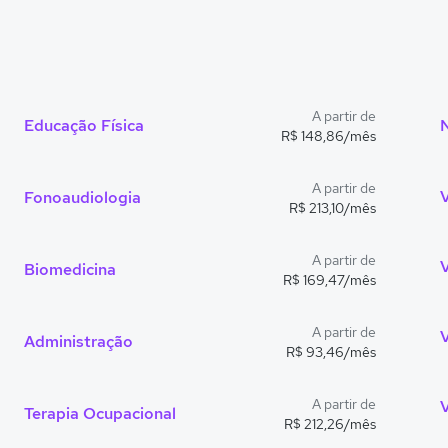
A partir de
Educação Física
R$ 148,86/mês
A partir de
Fonoaudiologia
R$ 213,10/mês
A partir de
Biomedicina
R$ 169,47/mês
A partir de
Administração
R$ 93,46/mês
A partir de
V
Terapia Ocupacional
R$ 212,26/mês