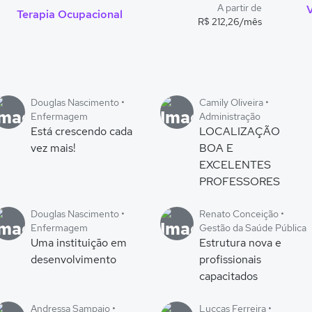
A partir de
V
Terapia Ocupacional
R$ 212,26/mês
Douglas Nascimento •
Camily Oliveira •
Enfermagem
Administração
Está crescendo cada
LOCALIZAÇÃO
vez mais!
BOA E
EXCELENTES
PROFESSORES
Douglas Nascimento •
Renato Conceição •
Enfermagem
Gestão da Saúde Pública
Uma instituição em
Estrutura nova e
desenvolvimento
profissionais
capacitados
Andressa Sampaio •
Luccas Ferreira •