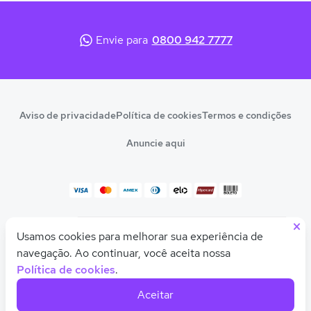
Envie para
0800 942 7777
Aviso de privacidade
Política de cookies
Termos e condições
Anuncie aqui
×
© 2026 Quero Educação
Usamos cookies para melhorar sua experiência de
Olá! Quer uma ajudinha para descobrir seu
CNPJ 10.542.212/0001-54
curso ou faculdade ideal?
navegação. Ao continuar, você aceita nossa
Política de cookies
.
Feito com
pela
Quero Educação
Aceitar