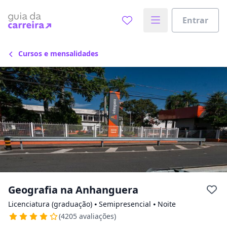
Escolha de unidade
Escolher unidade
Entrar
Onde quer estudar?
Cursos e mensalidades
Distâncias calculadas à partir de São Paulo, SP.
Ops! Não encontramos nenhuma
unidade
Verifique se digitou corretamente, ou experimente
buscar por outras unidades.
Geografia na Anhanguera
Licenciatura (graduação) ⦁ Semipresencial ⦁ Noite
(4205 avaliações)