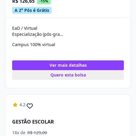
R$ 126,65
-15%
A 2° Pós é Grátis
EaD / Virtual
Especialização (pós-graduação)
Campus 100% virtual
Ver mais detalhes
Quero esta bolsa
4.2
GESTÃO ESCOLAR
18x de
R$ 129,00