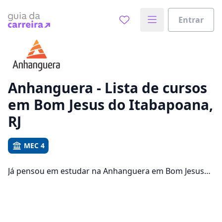
Entrar
Já sabe o que você quer estudar?
Vamos te guiar no caminho ideal para seus estudos
0%
Anhanguera - Lista de cursos
em Bom Jesus do Itabapoana,
Sim, já sei
RJ
MEC 4
Ainda não sei
Já pensou em estudar na Anhanguera em Bom Jesus
do Itabapoana para conseguir melhores
oportunidades de emprego? Saiba que você pode
escolher entre 1573 cursos e 2 campus na cidade,
além de pagar mensalidades que ficam entre R$ 92,65