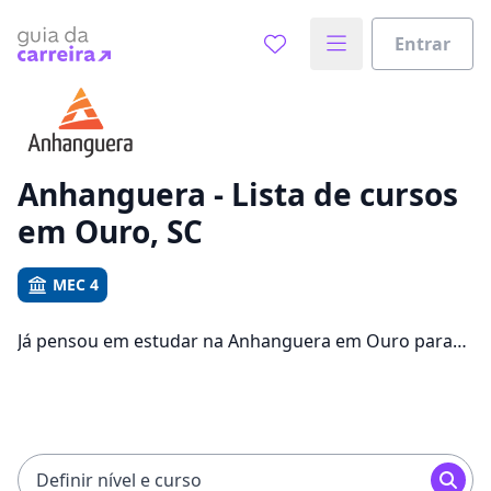
Entrar
Já sabe o que você quer estudar?
Vamos te guiar no caminho ideal para seus estudos
0%
Anhanguera - Lista de cursos
em Ouro, SC
Sim, já sei
MEC 4
Já pensou em estudar na Anhanguera em Ouro para
Ainda não sei
conseguir melhores oportunidades de emprego?
Saiba que você pode escolher entre 1573 cursos e 2
campus na cidade, além de pagar mensalidades que
ficam entre R$ 92,65 e R$ 194,65.
Definir nível e curso