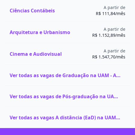
Psicologia e Desenvolvimento Humano
: Aborda as
A partir de
Ciências Contábeis
teorias psicológicas que influenciam o aprendizado da
R$ 111,84/mês
dança, focando no desenvolvimento motor e
expressivo dos alunos.
A partir de
Arquitetura e Urbanismo
Estágio Supervisionado em Escolas
: Aplicação dos
R$ 1.152,89/mês
conhecimentos teóricos em sala de aula, com
supervisão de profissionais experientes na área
A partir de
educacional.
Cinema e Audiovisual
R$ 1.547,70/mês
Se você deseja descobrir se o curso de Dança é a
escolha certa para você, não deixe de conferir o
Teste
Vocacional
da Quero Bolsa. É rápido, gratuito e pode
Ver todas as vagas de Graduação na UAM - Anhembi Morumbi
te ajudar nessa importante escolha profissional.
Ver todas as vagas de Pós-graduação na UAM - Anhembi Morumbi
Ver todas as vagas A distância (EaD) na UAM - Anhembi Morumbi