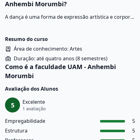
Anhembi Morumbi?
A dança é uma forma de expressão artística e corporal
que utiliza o movimento do corpo como principal meio
de comunicação. Presente em diversas culturas ao
longo da história, ela pode ter funções sociais, rituais,
Resumo do curso
religiosas, terapêuticas ou simplesmente estéticas.
Área de conhecimento: Artes
Duração: até quatro anos (8 semestres)
Como é a faculdade UAM - Anhembi
Morumbi
Avaliação dos Alunos
Excelente
5
1 avaliação
Empregabilidade
5
Estrutura
5