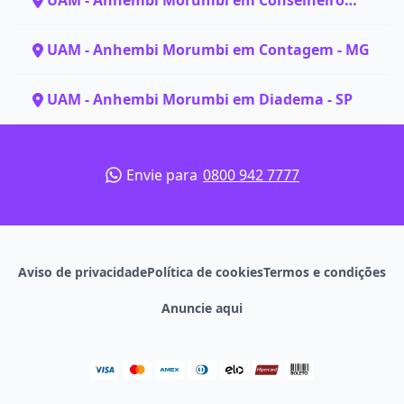
UAM - Anhembi Morumbi em Conselheiro
Lafaiete - MG
UAM - Anhembi Morumbi em Contagem - MG
UAM - Anhembi Morumbi em Diadema - SP
Envie para
0800 942 7777
Aviso de privacidade
Política de cookies
Termos e condições
Anuncie aqui