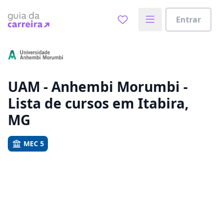
Entrar
Já sabe o que você quer estudar?
Vamos te guiar no caminho ideal para seus estudos
0%
UAM - Anhembi Morumbi -
Lista de cursos em Itabira,
Sim, já sei
MG
MEC 5
Ainda não sei