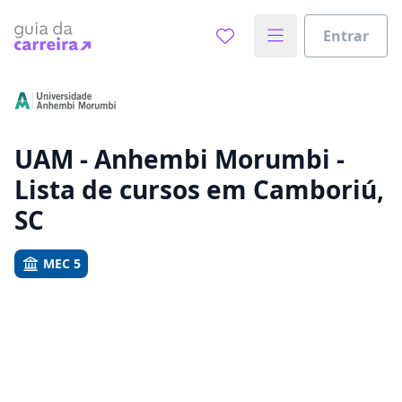
Entrar
Já sabe o que você quer estudar?
Vamos te guiar no caminho ideal para seus estudos
0%
UAM - Anhembi Morumbi -
Lista de cursos em Camboriú,
Sim, já sei
SC
MEC 5
Ainda não sei