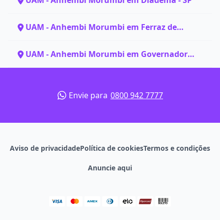
UAM - Anhembi Morumbi em Diadema - SP
UAM - Anhembi Morumbi em Ferraz de
Vasconcelos - SP
UAM - Anhembi Morumbi em Governador
Valadares - MG
Envie para
0800 942 7777
Aviso de privacidade
Política de cookies
Termos e condições
Anuncie aqui