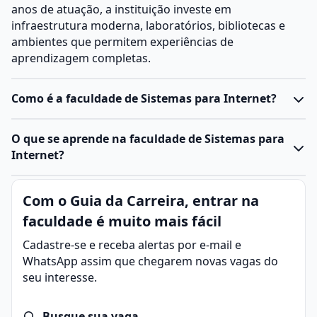
anos de atuação, a instituição investe em
infraestrutura moderna, laboratórios, bibliotecas e
ambientes que permitem experiências de
aprendizagem completas.
Como é a faculdade de Sistemas para Internet?
O curso de Sistemas para Internet pode ser
O que se aprende na faculdade de Sistemas para
desenvolvido em nível técnico, com duração média de
Internet?
um ano e meio, ou superior, com duração média de
dois anos. O objetivo, em ambas as modalidades, é
Sistemas para Internet é a área que desenvolve e
Com o Guia da Carreira, entrar na
formar profissionais habilitados para o
otimiza aplicações para a web. Suas práticas incluem a
desenvolvimento de aplicações web, desde a
faculdade é muito mais fácil
programação de softwares, manutenção de banco de
concepção de interfaces até a programação e gestão
dados, análises de segurança digital e criação de
Cadastre-se e receba alertas por e-mail e
de sistemas digitais.
soluções para empresas e consumidores.
WhatsApp assim que chegarem novas vagas do
O curso tecnológico é voltado para quem busca uma
O curso de
Sistemas para Internet
tem o objetivo de
seu interesse.
opção de nível superior, ensinando sobre o
formar profissionais preparados para desenvolver e
desenvolvimento de software para web, aplicativos
implementar soluções tecnológicas na internet. Ele
móveis, e-commerce e segurança digital. Na formação,
Busque sua vaga