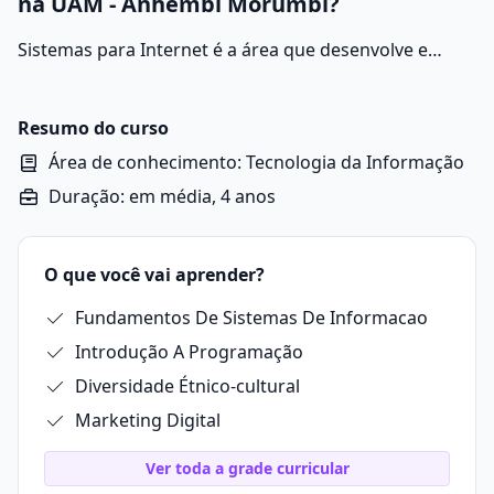
na UAM - Anhembi Morumbi?
Sistemas para Internet é a área que desenvolve e
otimiza aplicações para a web. Suas práticas incluem a
programação de softwares, manutenção de banco de
dados, análises de segurança digital e criação de
Resumo do curso
soluções para empresas e consumidores.
Área de conhecimento: Tecnologia da Informação
Duração: em média, 4 anos
O que você vai aprender?
Fundamentos De Sistemas De Informacao
Introdução A Programação
Diversidade Étnico-cultural
Marketing Digital
Ver toda a grade curricular