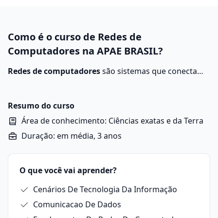
Como é o curso de Redes de
Computadores na APAE BRASIL?
Redes de computadores
são sistemas que conectam
dispositivos para compartilhar dados e recursos. Elas
podem ser locais (LAN) ou globais (WAN) e utilizam
protocolos como TCP/IP para a comunicação entre as
Resumo do curso
interfaces.
Área de conhecimento: Ciências exatas e da Terra
Duração: em média, 3 anos
O que você vai aprender?
Cenários De Tecnologia Da Informação
Comunicacao De Dados