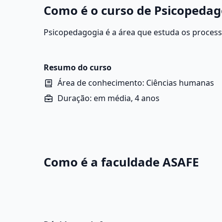
Como é o curso de Psicopedag
Psicopedagogia é a área que estuda os proces
interferem na educação humana, auxiliando cri
por dificuldades na escrita, dislexia, TDAH, dis
Resumo do curso
Área de conhecimento: Ciências humanas
Duração: em média, 4 anos
Como é a faculdade ASAFE