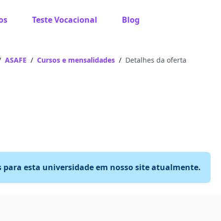
os
Teste Vocacional
Blog
/
ASAFE
/
Cursos e mensalidades
/
Detalhes da oferta
s para esta universidade em nosso site atualmente.