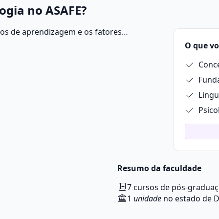
ogia no ASAFE?
sos de aprendizagem e os fatores
anças, adolescentes e adultos acometidos
O que vo
calculia, e transtornos do desenvolvimento.
Conce
Lingu
Psico
Resumo da faculdade
7 cursos de pós-gradua
1
unidade
no estado de Di