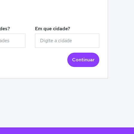
!
ades?
Em que cidade?
Continuar