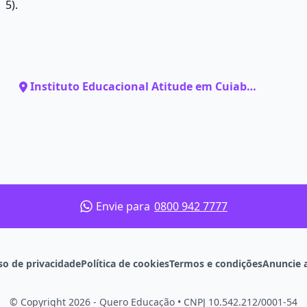
5).
Instituto Educacional Atitude em Cuiabá
- MT
Envie para
0800 942 7777
so de privacidade
Política de cookies
Termos e condições
Anuncie 
© Copyright 2026 - Quero Educação
•
CNPJ 10.542.212/0001-54