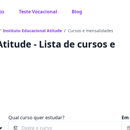
os
Teste Vocacional
Blog
 sabe o que você quer estudar?
os te guiar no caminho ideal para seus estudos
/
Instituto Educacional Atitude
/
Cursos e mensalidades
titude - Lista de cursos e
Sim, já sei
Ainda não sei
Qual curso quer estudar?
Em 