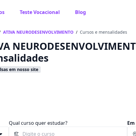
os
Teste Vocacional
Blog
 sabe o que você quer estudar?
os te guiar no caminho ideal para seus estudos
/
ATIVA NEURODESENVOLVIMENTO
/
Cursos e mensalidades
VA NEURODESENVOLVIMENTO -
salidades
sas em nosso site
Sim, já sei
Ainda não sei
Qual curso quer estudar?
Em 