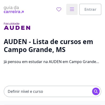
Entrar
Já sabe o que você quer estudar?
Vamos te guiar no caminho ideal para seus estudos
0%
AUDEN - Lista de cursos em
Campo Grande, MS
Sim, já sei
Já pensou em estudar na AUDEN em Campo Grande
para conseguir melhores oportunidades de emprego?
Saiba que você pode escolher entre 46 cursos e 2
Ainda não sei
campus na cidade, além de pagar mensalidades que
ficam entre R$ 89,00 e R$ 159,00.
Definir nível e curso