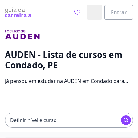
Entrar
Já sabe o que você quer estudar?
Vamos te guiar no caminho ideal para seus estudos
0%
AUDEN - Lista de cursos em
Condado, PE
Sim, já sei
Já pensou em estudar na AUDEN em Condado para
conseguir melhores oportunidades de emprego?
Saiba que você pode escolher entre 33 cursos e 2
Ainda não sei
campus na cidade, além de pagar mensalidades que
ficam entre R$ 89,00 e R$ 109,00.
Definir nível e curso