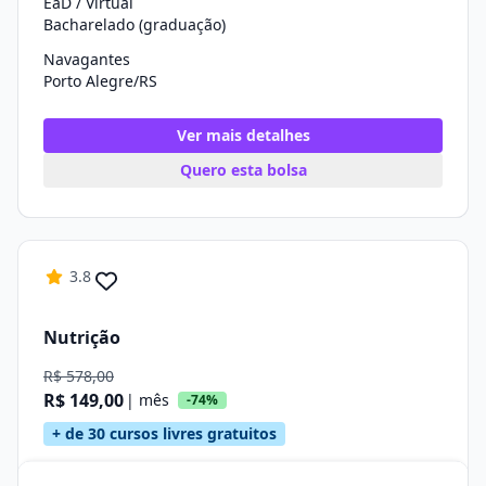
EaD / Virtual
Bacharelado (graduação)
Navagantes
Porto Alegre/RS
Ver mais detalhes
Quero esta bolsa
3.8
Nutrição
R$ 578,00
R$ 149,00
| mês
-74%
+ de 30 cursos livres gratuitos