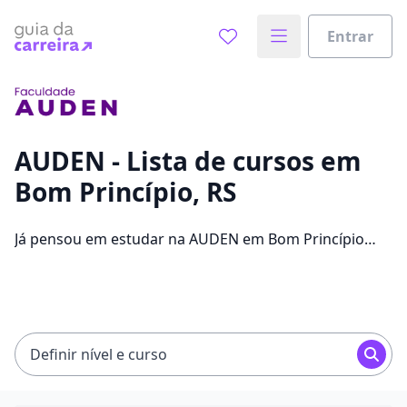
Entrar
Já sabe o que você quer estudar?
Vamos te guiar no caminho ideal para seus estudos
0%
AUDEN - Lista de cursos em
Bom Princípio, RS
Sim, já sei
Já pensou em estudar na AUDEN em Bom Princípio
para conseguir melhores oportunidades de emprego?
Saiba que você pode escolher entre 33 cursos e 2
Ainda não sei
campus na cidade, além de pagar mensalidades que
ficam entre R$ 89,00 e R$ 109,00.
Definir nível e curso