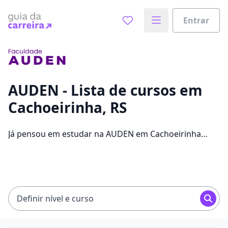
Entrar
Já sabe o que você quer estudar?
Vamos te guiar no caminho ideal para seus estudos
0%
AUDEN - Lista de cursos em
Cachoeirinha, RS
Sim, já sei
Já pensou em estudar na AUDEN em Cachoeirinha
para conseguir melhores oportunidades de emprego?
Saiba que você pode escolher entre 37 cursos e 2
Ainda não sei
campus na cidade, além de pagar mensalidades que
ficam entre R$ 89,00 e R$ 149,00.
Definir nível e curso