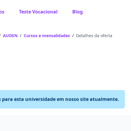
os
Teste Vocacional
Blog
/
AUDEN
/
Cursos e mensalidades
/
Detalhes da oferta
s para esta universidade em nosso site atualmente.