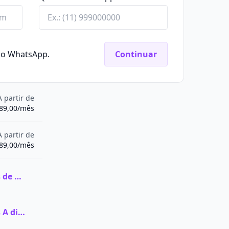
elo WhatsApp.
Continuar
A partir de
89,00/mês
A partir de
89,00/mês
Ver todas as vagas de Graduação na AUDEN
Ver todas as vagas A distância (EaD) na AUDEN