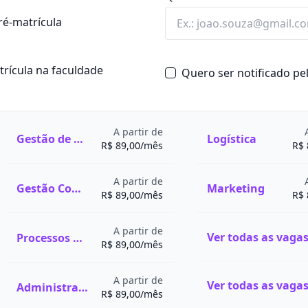
s interdisciplinares.
diálogo. É indicado para
, as religiões e as
ré-matrícula
 e contribuir para o
natureza divina, o
ades religiosas ou
 entre o sagrado e o
atrícula na faculdade
Quero ser notificado p
 das religiões, que analisa
ias religiosas sob
tica e cultural.
A partir de
Gestão de Recursos Humanos
Logística
lcorão ou outros escritos
R$ 89,00/mês
R$ 
rítica e racional;
A partir de
Gestão Comercial
Marketing
cultura e na moral;
R$ 89,00/mês
R$ 
sadores voltados ao
es humanos.
A partir de
Processos Gerenciais
R$ 89,00/mês
da fé);
A partir de
Administração
dos);
R$ 89,00/mês