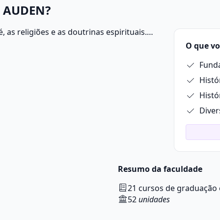
na AUDEN?
 as religiões e as doutrinas espirituais.
nificado da existência humana e as
O que vo
Funda
Histó
Histó
Diver
Resumo da faculdade
21 cursos de graduação
52
unidades