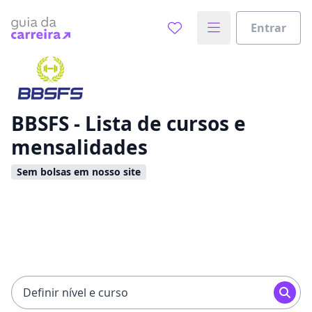
Entrar
Já sabe o que você quer estudar?
Vamos te guiar no caminho ideal para seus estudos
0%
BBSFS - Lista de cursos e
mensalidades
Sim, já sei
Sem bolsas em nosso site
Ainda não sei
Definir nível e curso