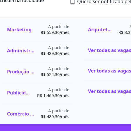
atrícula na faculdade
Quero ser notificado p
ação real e de ter contato
s podem incluir trabalhos
os de entretenimento.
esign de Animação estão
A partir de
Marketing
Arquitetura e Urbanismo
 A área também
R$ 559,30/mês
R$ 3.
pós-graduação
na área.
ação mais amplo em
A partir de
Administração
eral, a formação pode
R$ 489,30/mês
ra a conclusão.
ar 1.500 horas de
A partir de
Produção Publicitária
ós-graduação é destinada
R$ 524,30/mês
completa e é vista como um
Confira as oportunidades
A partir de
Publicidade e Propaganda
R$ 1.469,30/mês
A partir de
Comércio Exterior
R$ 489,30/mês