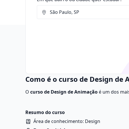
Como é o curso de Design de 
O
curso de Design de Animação
é um dos mais
em se tornarem animadores digitais e trabal
na área visa melhorar as habilidades técnicas e
animações.
Resumo do curso
Área de conhecimento: Design