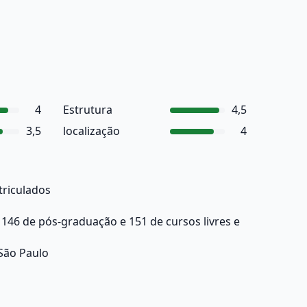
4
Estrutura
4,5
3,5
localização
4
triculados
146 de pós-graduação e 151 de cursos livres e
São Paulo