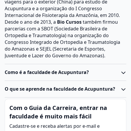
viagens para o exterior (China) para estudo de
Acupuntura e a organização do I Congresso
Internacional de Fisioterapia da Amazônia, em 2010.
Desde o ano de 2013, a
Bio Cursos
também firmou
parcerias com a SBOT (Sociedade Brasileira de
Ortopedia e Traumatologia) na organização do
Congresso Integrado de Ortopedia e Traumatologia
do Amazonas e SEJEL (Secretaria de Esportes,
Juventude e Lazer do Governo do Amazonas).
Como é a faculdade de Acupuntura?
O curso de Acupuntura forma profissionais na arte
O que se aprende na faculdade de Acupuntura?
milenar da Medicina Tradicional Chinesa, capazes de
inserir agulhas em pontos específicos do corpo para
Acupuntura
é a prática terapêutica originária da
Com o Guia da Carreira, entrar na
tratar doenças e promover o alívio de dores.
Medicina Tradicional Chinesa que utiliza agulhas para
Durante a formação, o futuro profissional adquire as
faculdade é muito mais fácil
tratar dores crônicas, problemas musculares, stress,
bases teóricas da prática, aprofundando-se em
ansiedade, insônia e outras condições.
Cadastre-se e receba alertas por e-mail e
tópicos de Anatomia, Fisiologia, Fundamentos da