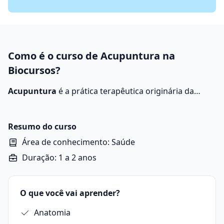
Como é o curso de Acupuntura na
Biocursos?
Acupuntura
é a prática terapêutica originária da
Medicina Tradicional Chinesa que utiliza agulhas para
tratar dores crônicas, problemas musculares, stress,
ansiedade, insônia e outras condições.
Resumo do curso
Área de conhecimento: Saúde
Duração: 1 a 2 anos
O que você vai aprender?
Anatomia