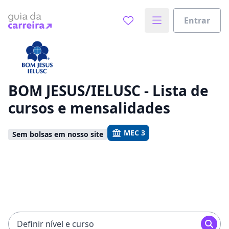
Entrar
Já sabe o que você quer estudar?
Vamos te guiar no caminho ideal para seus estudos
0%
BOM JESUS/IELUSC - Lista de
cursos e mensalidades
Sim, já sei
MEC 3
Sem bolsas em nosso site
Ainda não sei
Definir nível e curso