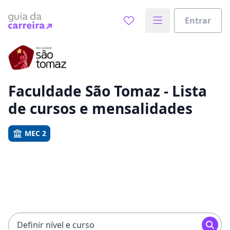
Entrar
Já sabe o que você quer estudar?
Vamos te guiar no caminho ideal para seus estudos
0%
Faculdade São Tomaz - Lista
de cursos e mensalidades
Sim, já sei
MEC 2
Ainda não sei
Definir nível e curso