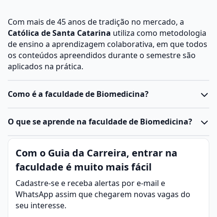
Com mais de 45 anos de tradição no mercado, a
Católica de Santa Catarina
utiliza como metodologia
de ensino a aprendizagem colaborativa, em que todos
os conteúdos apreendidos durante o semestre são
aplicados na prática.
Como é a faculdade de Biomedicina?
A
faculdade de Biomedicina
é um curso de graduação
O que se aprende na faculdade de Biomedicina?
do tipo bacharelado, geralmente com duração de 4
anos. Ela combina disciplinas das áreas biológicas e
A
Biomedicina é uma área da saúde que une
Com o Guia da Carreira, entrar na
médicas, formando profissionais capazes de atuar em
conhecimentos da Biologia e da Medicina para
pesquisa, diagnóstico e tecnologia aplicada à saúde.
faculdade é muito mais fácil
estudar, diagnosticar, prevenir e auxiliar no
Estrutura do curso de Biomedicina
tratamento de doenças
. O biomédico atua
Cadastre-se e receba alertas por e-mail e
Primeiros semestres: foco em disciplinas básicas,
principalmente em atividades de pesquisa, análises
WhatsApp assim que chegarem novas vagas do
como
Anatomia
, Fisiologia,
Bioquímica
, Genética,
laboratoriais e desenvolvimento de novas tecnologias
seu interesse.
Microbiologia
e
Imunologia
.
aplicadas à saúde.