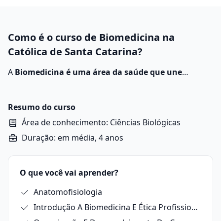
Como é o curso de Biomedicina na
Católica de Santa Catarina?
A
Biomedicina é uma área da saúde que une
conhecimentos da Biologia e da Medicina para
estudar, diagnosticar, prevenir e auxiliar no
tratamento de doenças
. O biomédico atua
Resumo do curso
principalmente em atividades de pesquisa, análises
Área de conhecimento: Ciências Biológicas
laboratoriais e desenvolvimento de novas tecnologias
Duração: em média, 4 anos
aplicadas à saúde.
O que você vai aprender?
Anatomofisiologia
Introdução A Biomedicina E Ética Profissional