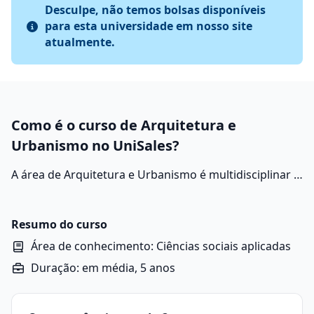
Desculpe, não temos bolsas disponíveis
para esta universidade em nosso site
atualmente.
Como é o curso de Arquitetura e
Urbanismo no UniSales?
A área de Arquitetura e Urbanismo é multidisciplinar e
envolve o estudo, planejamento e execução de
espaços que atendam às necessidades humanas de
moradia, trabalho, lazer e convivência.
Resumo do curso
Área de conhecimento: Ciências sociais aplicadas
Duração: em média, 5 anos