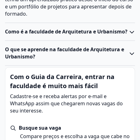
e um portfólio de projetos para apresentar depois de
formado.
Como é a faculdade de Arquitetura e Urbanismo?
O
curso de Arquitetura e Urbanismo
é uma graduação
O que se aprende na faculdade de Arquitetura e
de bacharelado com duração média de quatro/cinco
Urbanismo?
anos. Ele forma profissionais capacitados para
projetar e planejar espaços construídos e urbanos,
A área de Arquitetura e Urbanismo é multidisciplinar e
Com o Guia da Carreira, entrar na
equilibrando
estética
, funcionalidade, técnica e
envolve o estudo, planejamento e execução de
sustentabilidade.
faculdade é muito mais fácil
espaços que atendam às necessidades humanas de
A formação combina disciplinas teóricas e práticas,
moradia, trabalho, lazer e convivência.
Cadastre-se e receba alertas por e-mail e
que vão desde
artes
e
história
até
física
e cálculo
O profissional dessa área atua desde a concepção de
WhatsApp assim que chegarem novas vagas do
estrutural. Os estudantes aprendem a desenhar,
projetos arquitetônicos, como casas, prédios e
seu interesse.
representar e modelar projetos utilizando tanto
espaços públicos, até o desenvolvimento de planos
técnicas manuais quanto
softwares
específicos de
diretores e políticas urbanas.
arquitetura.
Busque sua vaga
Isso significa que o arquiteto urbanista contribui não
Durante o curso, é comum a realização de projetos
Compare preços e escolha a vaga que cabe no
apenas para o design de edificações, mas também