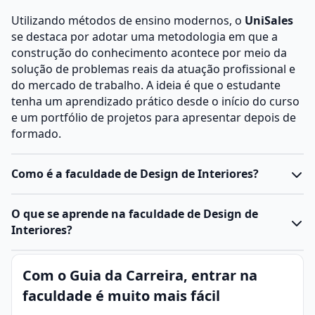
Utilizando métodos de ensino modernos, o
UniSales
se destaca por adotar uma metodologia em que a
construção do conhecimento acontece por meio da
solução de problemas reais da atuação profissional e
do mercado de trabalho. A ideia é que o estudante
tenha um aprendizado prático desde o início do curso
e um portfólio de projetos para apresentar depois de
formado.
Como é a faculdade de Design de Interiores?
O curso de Design de Interiores prepara designers
O que se aprende na faculdade de Design de
para planejar, projetar e decorar espaços internos,
Interiores?
equilibrando estética, funcionalidade e conforto.
Durante a graduação ou curso técnico, os estudantes
Design de Interiores
é a área responsável por
Com o Guia da Carreira, entrar na
aprendem conceitos de composição,
ergonomia
,
planejar, projetar e decorar espaços internos, com
iluminação, design de mobiliário, técnicas de
faculdade é muito mais fácil
estética e conforto
.
representação gráfica e
história do design
.