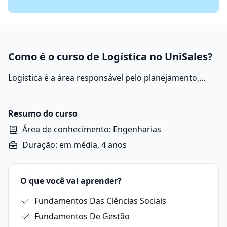
Como é o curso de Logística no UniSales?
Logística é a área responsável pelo planejamento,
execução e controle eficiente do fluxo de produtos,
serviços e informações desde o ponto de origem até o
ponto de consumo, garantindo que cheguem ao lugar
Resumo do curso
certo, na quantidade correta, no tempo adequado e
Área de conhecimento: Engenharias
com o menor custo possível.
Duração: em média, 4 anos
O que você vai aprender?
Fundamentos Das Ciências Sociais
Fundamentos De Gestão