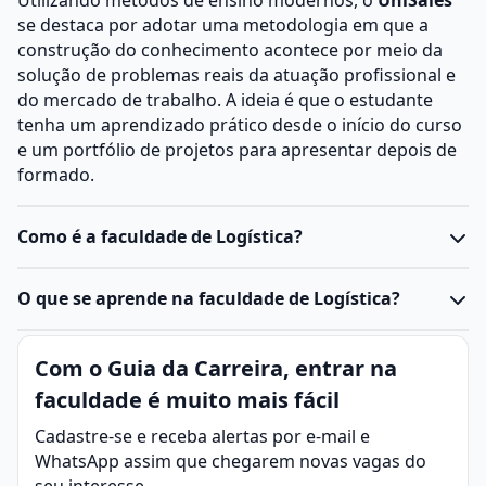
Utilizando métodos de ensino modernos, o
UniSales
se destaca por adotar uma metodologia em que a
construção do conhecimento acontece por meio da
solução de problemas reais da atuação profissional e
do mercado de trabalho. A ideia é que o estudante
tenha um aprendizado prático desde o início do curso
e um portfólio de projetos para apresentar depois de
formado.
Como é a faculdade de Logística?
O
curso de Logística
é voltado para formar
O que se aprende na faculdade de Logística?
profissionais capazes de planejar, gerenciar e otimizar
os processos de
transporte
, armazenamento e
Logística é a área responsável pelo planejamento,
Com o Guia da Carreira, entrar na
distribuição de produtos e serviços. Ele pode ser
execução e controle eficiente do fluxo de produtos,
encontrado em nível
técnico
,
tecnológico
ou de
faculdade é muito mais fácil
serviços e informações desde o ponto de origem até o
bacharelado
e, em alguns casos, também em pós-
ponto de consumo, garantindo que cheguem ao lugar
Cadastre-se e receba alertas por e-mail e
graduação (MBA ou especialização).
certo, na quantidade correta, no tempo adequado e
WhatsApp assim que chegarem novas vagas do
Estrutura do curso
com o menor custo possível.